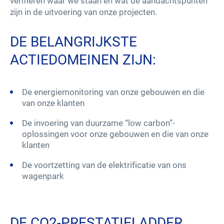
verifiëren waar we staan en wat de aandachtspunten
zijn in de uitvoering van onze projecten.
Leveranciers – Aankoop
DE BELANGRIJKSTE
Innovaties
ACTIEDOMEINEN ZIJN:
Onze oplossingen
De energiemonitoring van onze gebouwen en die
van onze klanten
Nieuws
De invoering van duurzame “low carbon”-
oplossingen voor onze gebouwen en die van onze
Werken bij VINCI Facilities
klanten
De voortzetting van de elektrificatie van ons
Contacteer ons
wagenpark
linkedin
youtube
facebook
instagram
DE CO2-PRESTATIELADDER