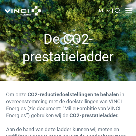
NL
Over ons
Search
De CO2-
for:
Onze oplossingen
prestatieladder
Jouw carrière bij VINCI Facilities
Uw gebouw
Om onze
CO2-reductiedoelstellingen te behalen
in
Actualiteit
overeenstemming met de doelstellingen van VINCI
Energies (zie document: “Milieu-ambitie van VINCI
Energies”) gebruiken wij de
CO2-prestatieladder.
Vestigingen in België
Aan de hand van deze ladder kunnen wij meten en
Contacteer ons