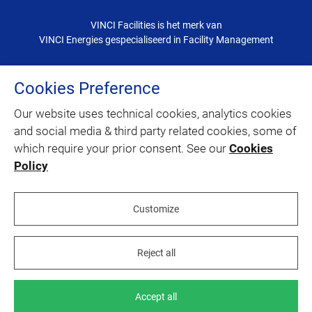
VINCI Facilities is het merk van
VINCI Energies gespecialiseerd in Facility Management
Cookies Preference
CONTACT
Our website uses technical cookies, analytics cookies
SITEMAP
and social media & third party related cookies, some of
which require your prior consent. See our
Cookies
Policy
linkedin
youtube
facebook
instagram
Customize
Juridische informatie
Reject all
Cookies policy
Privacybeleid
Workspaces
Accept all
Loopbaan