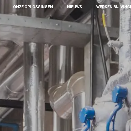
ONZE OPLOSSINGEN
NIEUWS
WERKEN BIJ VINCI
Onze oplossingen
Technisch onderhoud & Building Life Cycle
Predictief onderhoud
Renovatie & Vernieuwing
Hospitality & aantrekkelijke werkplek
Kantoorinrichting
Koolstofarm engagement & milieu perfomantie
Duurzaam energiebeheer van gebouwen