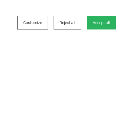
 onze teams. We
ekomst vorm te
h
Customize
Reject all
Accept all