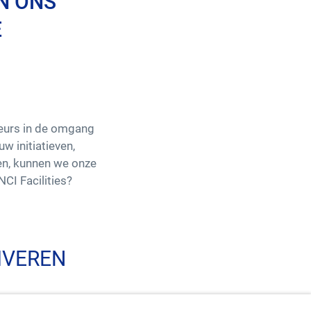
N ONS
E
N
deurs in de omgang
w initiatieven,
en, kunnen we onze
CI Facilities?
IVEREN
en… Onze