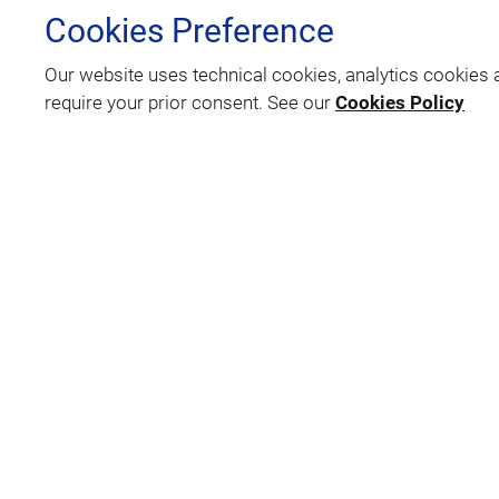
bedrijfscultuur is 
Cookies Preference
geloven in onze wer
geven.
Our website uses technical cookies, analytics cookies 
require your prior consent. See our
Cookies Policy
Omdat onze diversiteit e
VINCI Facilities wil een inclusieve werkge