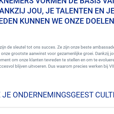
KNEMERS VORMEN DE BASIS VA
ANKZIJ JOU, JE TALENTEN EN J
EDEN KUNNEN WE ONZE DOELE
jn de sleutel tot ons succes. Ze zijn onze beste ambassa
onze grootste aanwinst voor gezamenlijke groei. Dankzij jou
ment om onze klanten tevreden te stellen en om te evoluer
ccesvol blijven uitvoeren. Dus waarom precies werken bij VIN
 JE ONDERNEMINGSGEEST CULT
risico’s beoordelen, succes visualiseren en effectief bereik