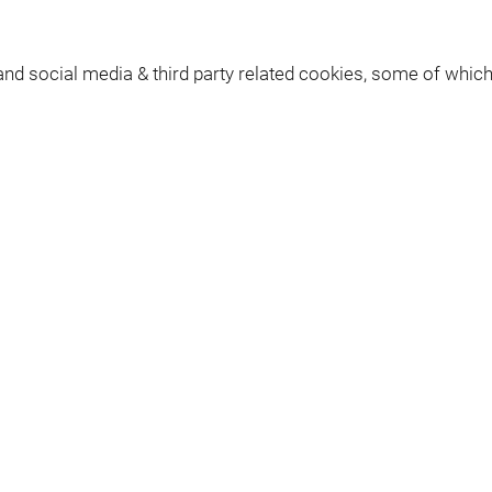
gebaseerd op verantwoordelijkheidsgevoel en vertrouwen in
knemers en hun ideeën. Sluit je bij ons aan en help onze to
and social media & third party related cookies, some of whic
en sterkte is
ver zijn, een plek waar iedereen