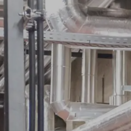
Uw gebouw
Werkomgeving
Leefomgeving
Ontspanningsomgeving
Contacteer ons