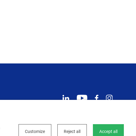
linkedin
youtube
facebook
instagram
h
Customize
Reject all
Accept all