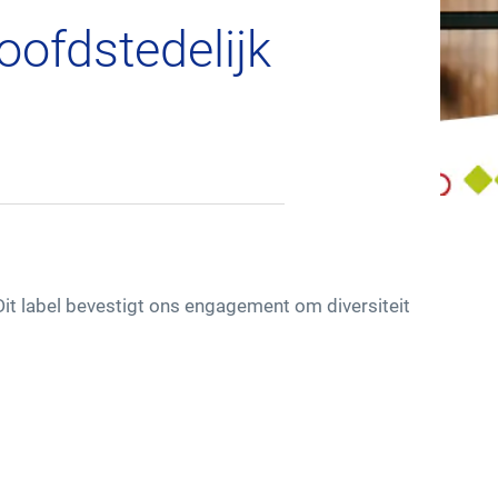
Hoe solliciteren?
oofdstedelijk
Vestigingen in België
it label bevestigt ons engagement om diversiteit
Innovaties