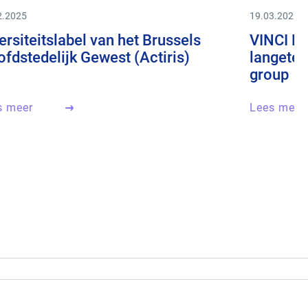
2.2025
19.03.2025
ersiteitslabel van het Brussels
VINCI Fac
fdstedelijk Gewest (Actiris)
langeter
group
s meer
Lees meer