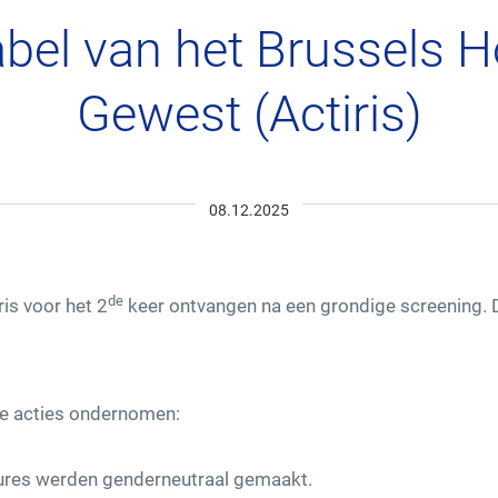
label van het Brussels H
Gewest (Actiris)
Actualiteit
08.12.2025
de
ris voor het 2
keer ontvangen na een grondige screening. D
Leveranciers – Aankoop
nde acties ondernomen:
ures werden genderneutraal gemaakt.