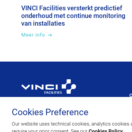
VINCI Facilities versterkt predictief
onderhoud met continue monitoring
van installaties
Meer info
VINCI Facilities is het merk van
VINCI Energies gespecialiseerd in Facility
Cookies Preference
Management
Our website uses technical cookies, analytics cookies 
require your prior consent. See our
Cookies Policy