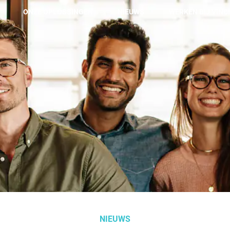
ONZE OPLOSSINGEN
NIEUWS
WERKEN BIJ VINCI
Onze oplossingen
Technisch onderhoud & Building Life Cycle
Predictief onderhoud
Renovatie & Vernieuwing
Hospitality & aantrekkelijke werkplek
Kantoorinrichting
Koolstofarm engagement & milieu perfomantie
NIEUWS
Duurzaam energiebeheer van gebouwen