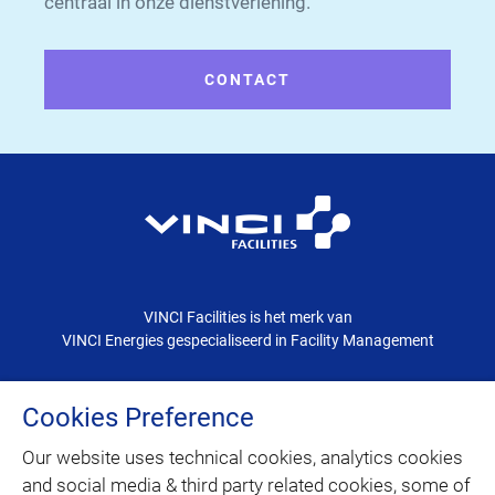
centraal in onze dienstverlening.
CONTACT
VINCI Facilities is het merk van
VINCI Energies gespecialiseerd in Facility Management
Cookies Preference
CONTACT
Our website uses technical cookies, analytics cookies
SITEMAP
and social media & third party related cookies, some of