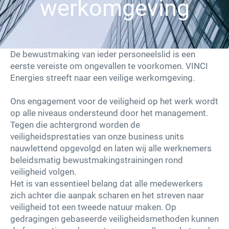
werkomgeving
Leveranciers – Aankoop
Innovaties
De bewustmaking van ieder personeelslid is een
eerste vereiste om ongevallen te voorkomen. VINCI
Energies streeft naar een veilige werkomgeving.
Onze oplossingen
Ons engagement voor de veiligheid op het werk wordt
Nieuws
op alle niveaus ondersteund door het management.
Tegen die achtergrond worden de
veiligheidsprestaties van onze business units
Werken bij VINCI Facilities
nauwlettend opgevolgd en laten wij alle werknemers
beleidsmatig bewustmakingstrainingen rond
Contacteer ons
veiligheid volgen.
Het is van essentieel belang dat alle medewerkers
zich achter die aanpak scharen en het streven naar
linkedin
youtube
facebook
instagram
veiligheid tot een tweede natuur maken. Op
gedragingen gebaseerde veiligheidsmethoden kunnen