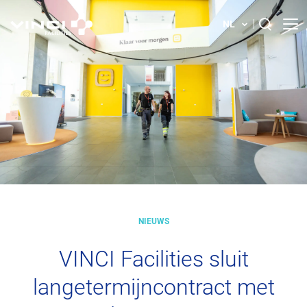
NL
Over ons
Search
for:
Onze oplossingen
Jouw carrière bij VINCI Facilities
Uw gebouw
NIEUWS
Actualiteit
VINCI Facilities sluit
Vestigingen in België
langetermijncontract met
Contacteer ons