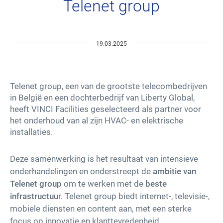
Telenet group
Leveranciers – Aankoop
19.03.2025
Innovaties
Onze oplossingen
Telenet group, een van de grootste telecombedrijven
in België en een dochterbedrijf van Liberty Global,
heeft VINCI Facilities geselecteerd als partner voor
Nieuws
het onderhoud van al zijn HVAC- en elektrische
installaties.
Werken bij VINCI Facilities
Deze samenwerking is het resultaat van intensieve
Contacteer ons
onderhandelingen en onderstreept de
ambitie van
Telenet group
om te werken met de
beste
linkedin
youtube
facebook
instagram
infrastructuu
r. Telenet group biedt internet-, televisie-,
mobiele diensten en content aan, met een sterke
focus op innovatie en klanttevredenheid.