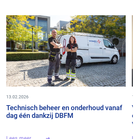
13.02.2026
11.
Technisch beheer en onderhoud vanaf
VI
dag één dankzij DBFM
on
va
Lees meer
Le