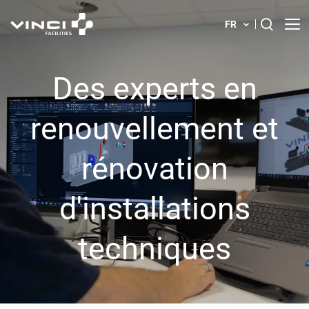
FR
À propos
Rechercher :
Des experts en
Nos solutions
renouvellement et
Votre carrière chez VINCI Facilities
rénovation
Votre bâtiment
d'installations
Actualités
techniques
Implantations en Belgique
Contactez-nous