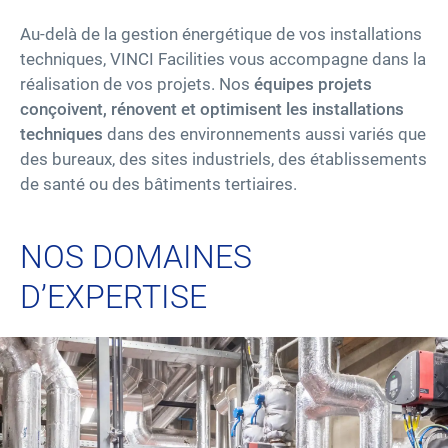
Au-delà de la gestion énergétique de vos installations
Fournisseurs – Sourcing
techniques, VINCI Facilities vous accompagne dans la
réalisation de vos projets. Nos
équipes projets
Innovations
conçoivent, rénovent et optimisent les installations
techniques
dans des environnements aussi variés que
des bureaux, des sites industriels, des établissements
Nos solutions
de santé ou des bâtiments tertiaires.
Actualités
NOS DOMAINES
Votre carrière chez VINCI Facilities
D’EXPERTISE
Contactez-nous
linkedin
facebook
instagram
youtube