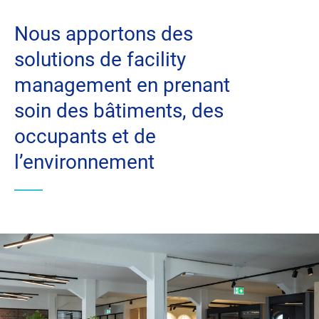
Nous apportons des
Fournisseurs – Sourcing
solutions de facility
Innovations
management en prenant
soin des bâtiments, des
Nos solutions
occupants et de
Actualités
l’environnement
Votre carrière chez VINCI Facilities
Contactez-nous
linkedin
facebook
instagram
youtube