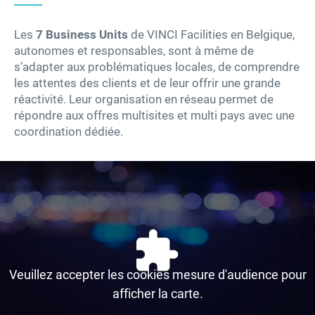
Fournisseurs – Sourcing
Les
7 Business Units
de VINCI Facilities en Belgique,
autonomes et responsables, sont à même de
s’adapter aux problématiques locales, de comprendre
Innovations
les attentes des clients et de leur offrir une grande
réactivité. Leur organisation en réseau permet de
Nos solutions
répondre aux offres multisites et multi pays avec une
coordination dédiée.
Actualités
Votre carrière chez VINCI Facilities
Contactez-nous
linkedin
facebook
instagram
youtube
Veuillez accepter les cookies mesure d'audience pour
afficher la carte.