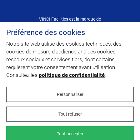
VINCI Facilities est la marque de
VINCI Energies dédiée au Facility Management
Préférence des cookies
Notre site web utilise des cookies techniques, des
CONTACT
cookies de mesure d'audience and des cookies
réseaux sociaux et services tiers, dont certains
PLAN DU SITE
requièrent votre consentement avant utilisation.
Consultez les
politique de confidentialité
.
linkedin
facebook
instagram
youtube
Personnaliser
Tout refuser
Mentions légales
Politique de cookies
Politique de confidentialité
Tout accepter
Nous rejoindre