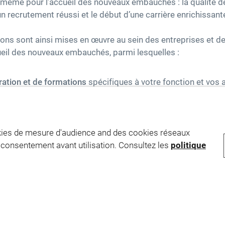
de même pour l’accueil des nouveaux embauchés : la qualité de
 recrutement réussi et le début d’une carrière enrichissant
ns sont ainsi mises en œuvre au sein des entreprises et de 
cueil des nouveaux embauchés, parmi lesquelles :
ration et de formations
spécifiques à votre fonction et vos
il
: organisées pour mieux comprendre VINCI Facilities, ses
ses activités, elles vous permettront de rencontrer d’autre
vec des fonctions différentes, ainsi que d’échanger avec des
okies de mesure d'audience and des cookies réseaux
e consentement avant utilisation. Consultez les
politique