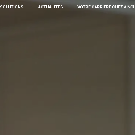
 SOLUTIONS
ACTUALITÉS
VOTRE CARRIÈRE CHEZ VINCI 
Nos solutions
Maintenance technique & cycle de vie du bâtiment
Maintenance prédictive
Renouvellement et rénovation des installations
Hospitality & attractivité des espaces
Aménagement des bureaux
Performance environnementale & engagement bas
carbone