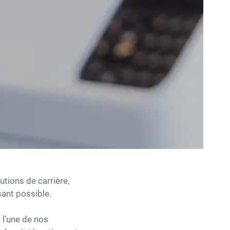
utions de carrière,
ant possible.
 l’une de nos