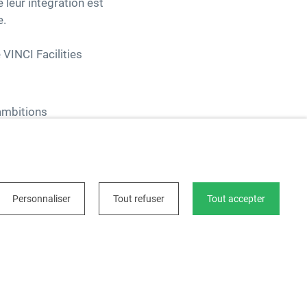
 leur intégration est
e.
VINCI Facilities
 ambitions
 différents
s nouveaux
 dirigeants de
Personnaliser
Tout refuser
Tout accepter