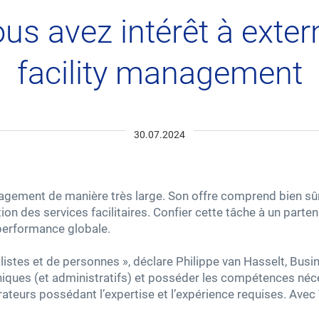
Performance énergétique
us avez intérêt à extern
facility management
Actualités
30.07.2024
management de manière très large. Son offre comprend bien sû
on des services facilitaires. Confier cette tâche à un parte
Fournisseurs – Sourcing
a performance globale.
alistes et de personnes », déclare Philippe van Hasselt, Bu
niques (et administratifs) et posséder les compétences néc
rateurs possédant l’expertise et l’expérience requises. Ave