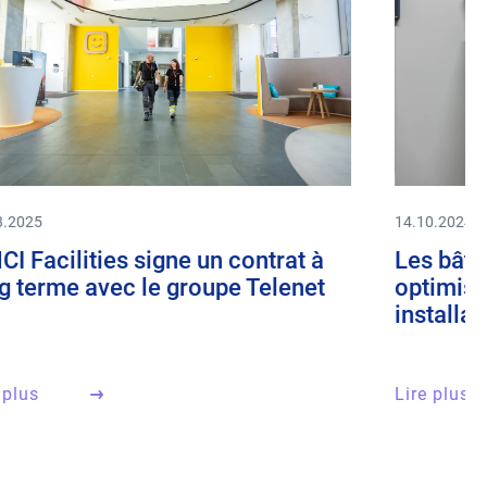
3.2025
14.10.2024
CI Facilities signe un contrat à
Les bâti
g terme avec le groupe Telenet
optimise
installat
 plus
Lire plus