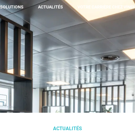
 SOLUTIONS
ACTUALITÉS
VOTRE CARRIÈRE CHEZ VINCI 
Nos solutions
Maintenance technique & cycle de vie du bâtiment
Maintenance prédictive
Renouvellement et rénovation des installations
Hospitality & attractivité des espaces
Aménagement des bureaux
Performance environnementale & engagement bas
carbone
ACTUALITÉS